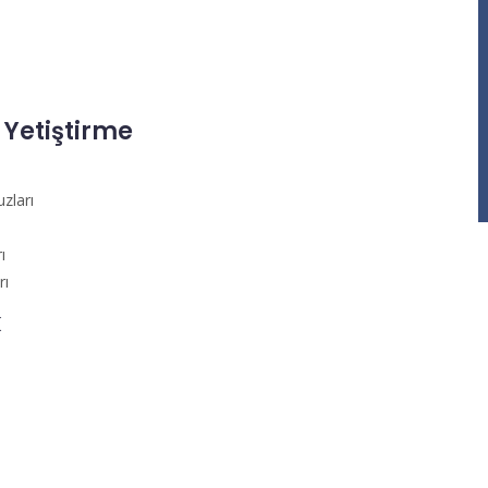
e Yetiştirme
zları
ı
rı
k