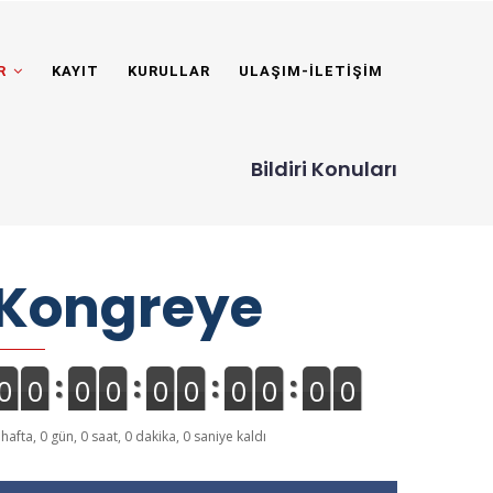
ER
KAYIT
KURULLAR
ULAŞIM-İLETIŞIM
Bildiri Konuları
Kongreye
0
0
0
0
0
0
0
0
0
0
 hafta, 0 gün, 0 saat, 0 dakika, 0 saniye kaldı