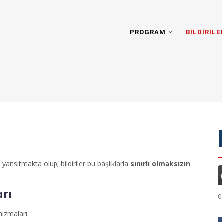
ation-
PROGRAM
BİLDİRİL
yansıtmakta olup; bildiriler bu başlıklarla
sınırlı olmaksızın
rı
0
nizmaları