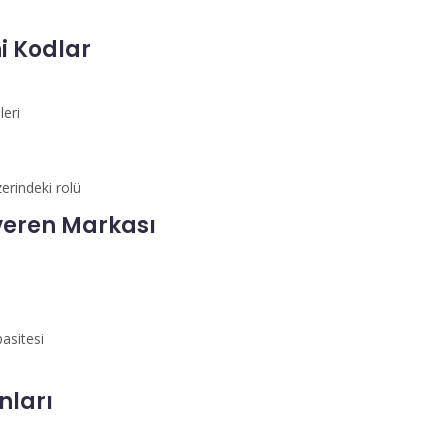
i Kodlar
leri
erindeki rolü
şveren Markası
asitesi
nları