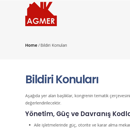
Skip
Navig
to
main
content
Menu
Home
/
Bildiri Konuları
Breadcrumb
Bildiri Konuları
Aşağıda yer alan başlıklar, kongrenin tematik çerçevesini 
değerlendirilecektir.
Yönetim, Güç ve Davranış Kodla
Aile işletmelerinde güç, otorite ve karar alma meka